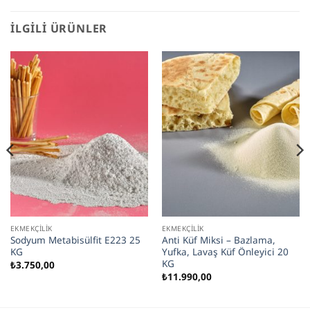
İLGILI ÜRÜNLER
EKMEKÇILIK
EKMEKÇILIK
Sodyum Metabisülfit E223 25
Anti Küf Miksi – Bazlama,
KG
Yufka, Lavaş Küf Önleyici 20
KG
₺
3.750,00
₺
11.990,00