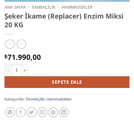
ANA SAYFA
/
EKMEKÇILIK
/
HAMMADDELER
Şeker İkame (Replacer) Enzim Miksi
20 KG
71.990,00
₺
Şeker İkame (Replacer) Enzim Miksi 20 KG adet
SEPETE EKLE
Kategoriler:
Ekmekçilik
,
Hammaddeler