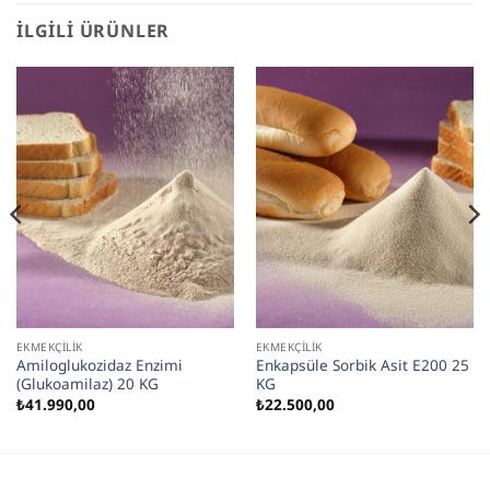
İLGILI ÜRÜNLER
EKMEKÇILIK
EKMEKÇILIK
Amiloglukozidaz Enzimi
Enkapsüle Sorbik Asit E200 25
(Glukoamilaz) 20 KG
KG
₺
41.990,00
₺
22.500,00