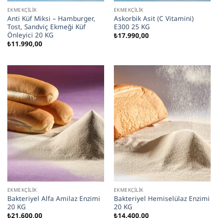
EKMEKÇILIK
EKMEKÇILIK
Anti Küf Miksi – Hamburger,
Askorbik Asit (C Vitamini)
Tost, Sandviç Ekmeği Küf
E300 25 KG
Önleyici 20 KG
₺
17.990,00
₺
11.990,00
EKMEKÇILIK
EKMEKÇILIK
Bakteriyel Alfa Amilaz Enzimi
Bakteriyel Hemiselülaz Enzimi
20 KG
20 KG
₺
21.600,00
₺
14.400,00