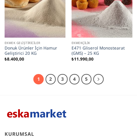
EKMEK GELIŞTIRICILER
EKMEKÇILIK
Donuk Ürünler İçin Hamur
E471 Gliserol Monostearat
Geliştirici 20 KG
(GMS) – 25 KG
₺
8.400,00
₺
11.990,00
1
2
3
4
5
KURUMSAL