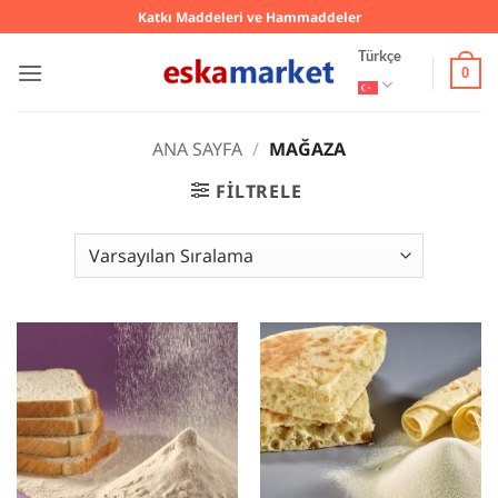
İçeriğe
Katkı Maddeleri ve Hammaddeler
atla
Türkçe
0
ANA SAYFA
/
MAĞAZA
FILTRELE