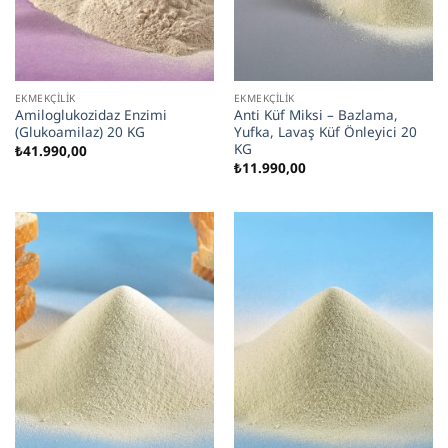
EKMEKÇILIK
EKMEKÇILIK
Amiloglukozidaz Enzimi
Anti Küf Miksi – Bazlama,
(Glukoamilaz) 20 KG
Yufka, Lavaş Küf Önleyici 20
KG
₺
41.990,00
₺
11.990,00