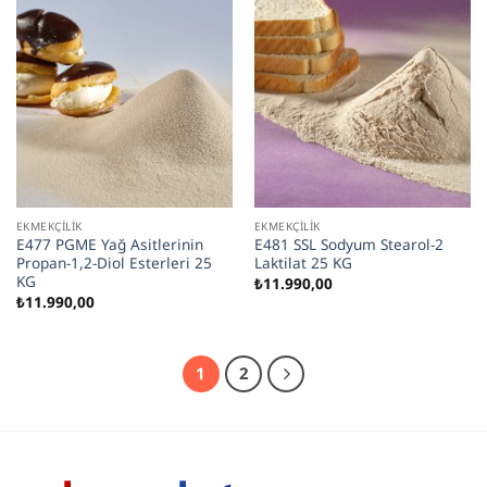
EKMEKÇILIK
EKMEKÇILIK
E477 PGME Yağ Asitlerinin
E481 SSL Sodyum Stearol-2
Propan-1,2-Diol Esterleri 25
Laktilat 25 KG
KG
₺
11.990,00
₺
11.990,00
1
2