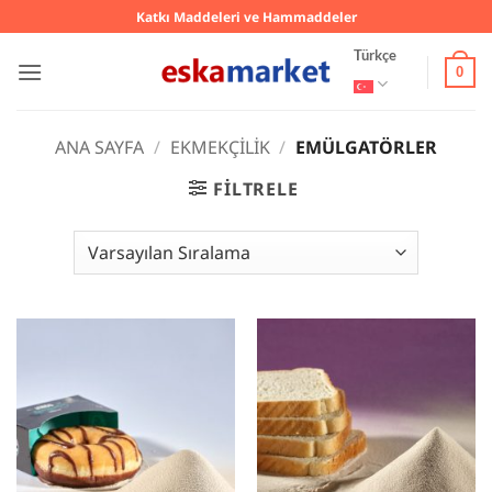
İçeriğe
Katkı Maddeleri ve Hammaddeler
atla
Türkçe
0
ANA SAYFA
/
EKMEKÇILIK
/
EMÜLGATÖRLER
FILTRELE