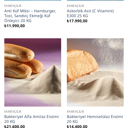
EKMEKÇILIK
EKMEKÇILIK
Anti Küf Miksi – Hamburger,
Askorbik Asit (C Vitamini)
Tost, Sandviç Ekmeği Küf
E300 25 KG
Önleyici 20 KG
₺
17.990,00
₺
11.990,00
EKMEKÇILIK
EKMEKÇILIK
Bakteriyel Alfa Amilaz Enzimi
Bakteriyel Hemiselülaz Enzimi
20 KG
20 KG
₺
21.600,00
₺
14.400,00