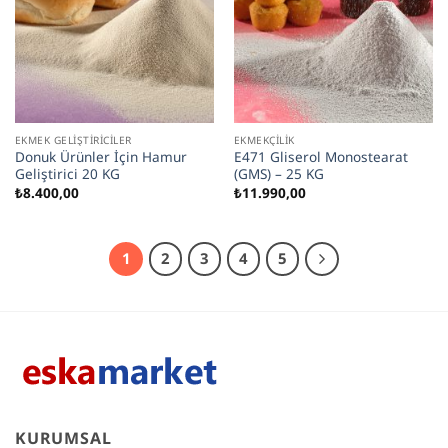
EKMEK GELIŞTIRICILER
EKMEKÇILIK
Donuk Ürünler İçin Hamur
E471 Gliserol Monostearat
Geliştirici 20 KG
(GMS) – 25 KG
₺
8.400,00
₺
11.990,00
1
2
3
4
5
KURUMSAL