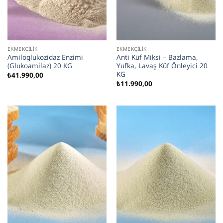
EKMEKÇILIK
EKMEKÇILIK
Amiloglukozidaz Enzimi
Anti Küf Miksi – Bazlama,
(Glukoamilaz) 20 KG
Yufka, Lavaş Küf Önleyici 20
KG
₺
41.990,00
₺
11.990,00