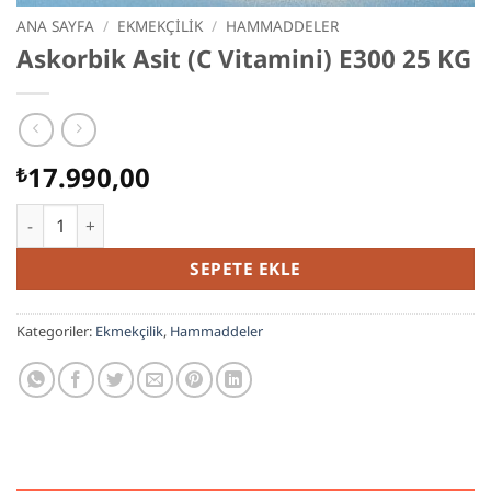
ANA SAYFA
/
EKMEKÇILIK
/
HAMMADDELER
Askorbik Asit (C Vitamini) E300 25 KG
17.990,00
₺
Askorbik Asit (C Vitamini) E300 25 KG adet
SEPETE EKLE
Kategoriler:
Ekmekçilik
,
Hammaddeler