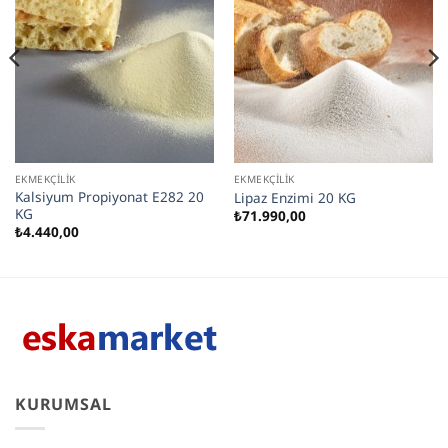
EKMEKÇILIK
EKMEKÇILIK
Kalsiyum Propiyonat E282 20
Lipaz Enzimi 20 KG
KG
₺
71.990,00
₺
4.440,00
KURUMSAL