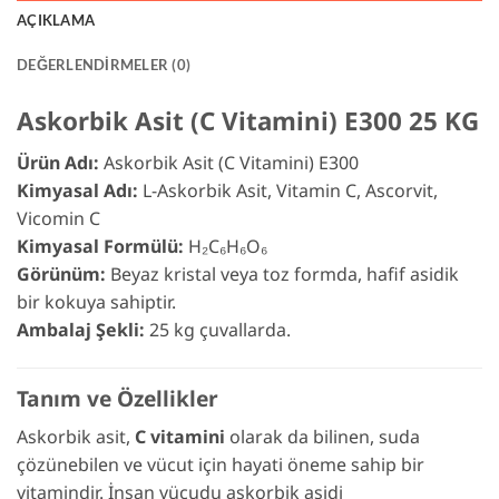
AÇIKLAMA
DEĞERLENDIRMELER (0)
Askorbik Asit (C Vitamini) E300 25 KG
Ürün Adı:
Askorbik Asit (C Vitamini) E300
Kimyasal Adı:
L-Askorbik Asit, Vitamin C, Ascorvit,
Vicomin C
Kimyasal Formülü:
H₂C₆H₆O₆
Görünüm:
Beyaz kristal veya toz formda, hafif asidik
bir kokuya sahiptir.
Ambalaj Şekli:
25 kg çuvallarda.
Tanım ve Özellikler
Askorbik asit,
C vitamini
olarak da bilinen, suda
çözünebilen ve vücut için hayati öneme sahip bir
vitamindir. İnsan vücudu askorbik asidi