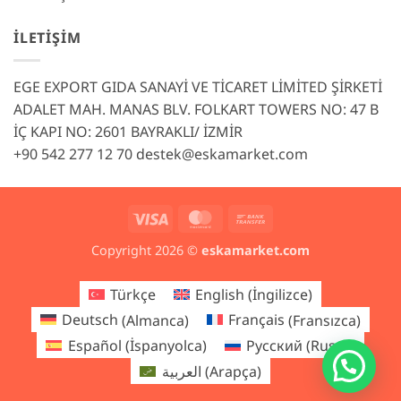
İLETIŞIM
EGE EXPORT GIDA SANAYİ VE TİCARET LİMİTED ŞİRKETİ
ADALET MAH. MANAS BLV. FOLKART TOWERS NO: 47 B
İÇ KAPI NO: 2601 BAYRAKLI/ İZMİR
+90 542 277 12 70
destek@eskamarket.com
Visa
MasterCard
Bank
Transfer
Copyright 2026 ©
eskamarket.com
Türkçe
English
(
İngilizce
)
Deutsch
(
Almanca
)
Français
(
Fransızca
)
Español
(
İspanyolca
)
Русский
(
Rusça
)
العربية
(
Arapça
)