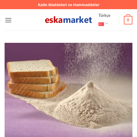
İçeriğe
Katkı Maddeleri ve Hammaddeler
atla
Türkçe
0