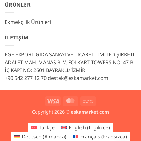
ÜRÜNLER
Ekmekçilik Ürünleri
İLETIŞIM
EGE EXPORT GIDA SANAYİ VE TİCARET LİMİTED ŞİRKETİ
ADALET MAH. MANAS BLV. FOLKART TOWERS NO: 47 B
İÇ KAPI NO: 2601 BAYRAKLI/ İZMİR
+90 542 277 12 70
destek@eskamarket.com
Visa
MasterCard
Bank
Transfer
Copyright 2026 ©
eskamarket.com
Türkçe
English
(
İngilizce
)
Deutsch
(
Almanca
)
Français
(
Fransızca
)