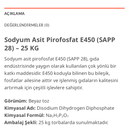
AÇIKLAMA
DEĞERLENDIRMELER (0)
Sodyum Asit Pirofosfat E450 (SAPP
28) – 25 KG
Sodyum asit pirofosfat E450 (SAPP 28), gıda
endüstrisinde yaygın olarak kullanılan çok yönlü bir
katkı maddesidir. E450 koduyla bilinen bu bileşik,
fosfatlar ailesine aittir ve işlenmiş gıdaların kalitesini
artırmak için çeşitli işlevlere sahiptir.
Görünüm:
Beyaz toz
Kimyasal Adı:
Disodium Dihydrogen Diphosphate
Kimyasal Formül:
Na₂H₂P₂O₇
Ambalaj Şekli:
25 kg torbalarda sunulmaktadır.