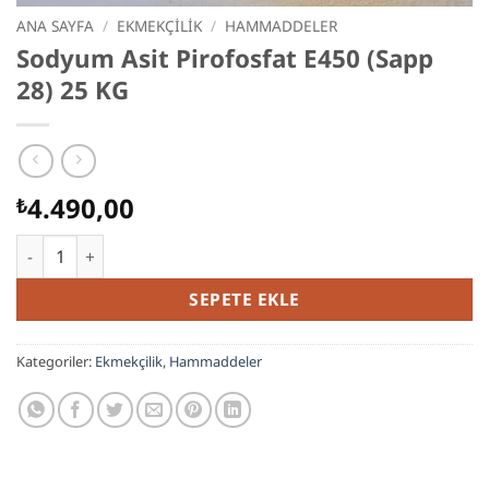
ANA SAYFA
/
EKMEKÇILIK
/
HAMMADDELER
Sodyum Asit Pirofosfat E450 (Sapp
28) 25 KG
4.490,00
₺
Sodyum Asit Pirofosfat E450 (Sapp 28) 25 KG adet
SEPETE EKLE
Kategoriler:
Ekmekçilik
,
Hammaddeler