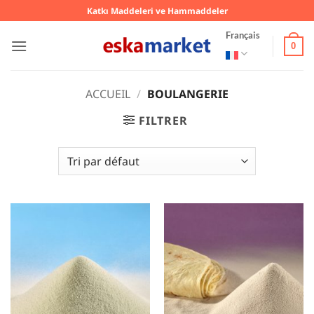
Passer
Katkı Maddeleri ve Hammaddeler
au
Français
contenu
0
ACCUEIL
/
BOULANGERIE
FILTRER