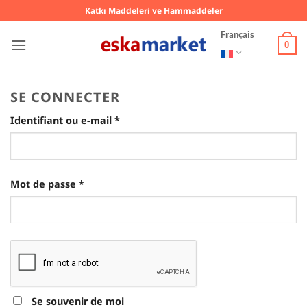
Passer
Katkı Maddeleri ve Hammaddeler
au
Français
contenu
0
SE CONNECTER
Obligatoire
Identifiant ou e-mail
*
Obligatoire
Mot de passe
*
Se souvenir de moi