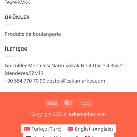
Texte KVKK
ÜRÜNLER
Produits de boulangerie
İLETIŞIM
Gölcükler Mahallesi Narin Sokak No:4 Daire:4 35471
Menderes/İZMİR
+90 554 770 70 90
destek@eskamarket.com
Visa
MasterCard
Bank
Transfer
Copyright 2026 ©
eskamarket.com
Türkçe
(
Turc
)
English
(
Anglais
)