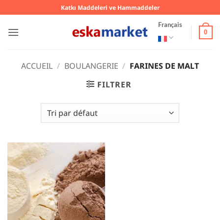
Passer
Katkı Maddeleri ve Hammaddeler
au
Français
contenu
0
ACCUEIL
/
BOULANGERIE
/
FARINES DE MALT
FILTRER