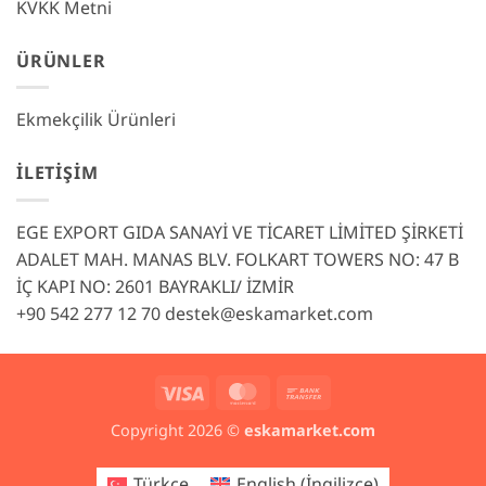
KVKK Metni
ÜRÜNLER
Ekmekçilik Ürünleri
İLETIŞIM
EGE EXPORT GIDA SANAYİ VE TİCARET LİMİTED ŞİRKETİ
ADALET MAH. MANAS BLV. FOLKART TOWERS NO: 47 B
İÇ KAPI NO: 2601 BAYRAKLI/ İZMİR
+90 542 277 12 70
destek@eskamarket.com
Visa
MasterCard
Bank
Transfer
Copyright 2026 ©
eskamarket.com
Türkçe
English
(
İngilizce
)