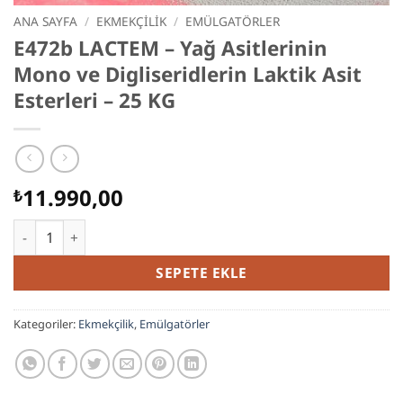
ANA SAYFA
/
EKMEKÇILIK
/
EMÜLGATÖRLER
E472b LACTEM – Yağ Asitlerinin
Mono ve Digliseridlerin Laktik Asit
Esterleri – 25 KG
11.990,00
₺
E472b LACTEM - Yağ Asitlerinin Mono ve Digliseridlerin Laktik 
SEPETE EKLE
Kategoriler:
Ekmekçilik
,
Emülgatörler