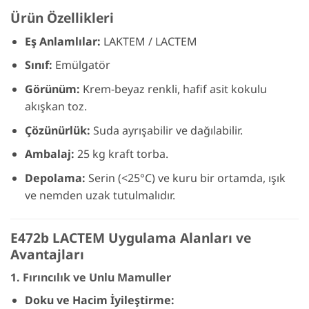
Ürün Özellikleri
Eş Anlamlılar:
LAKTEM / LACTEM
Sınıf:
Emülgatör
Görünüm:
Krem-beyaz renkli, hafif asit kokulu
akışkan toz.
Çözünürlük:
Suda ayrışabilir ve dağılabilir.
Ambalaj:
25 kg kraft torba.
Depolama:
Serin (<25°C) ve kuru bir ortamda, ışık
ve nemden uzak tutulmalıdır.
E472b LACTEM Uygulama Alanları ve
Avantajları
1. Fırıncılık ve Unlu Mamuller
Doku ve Hacim İyileştirme: