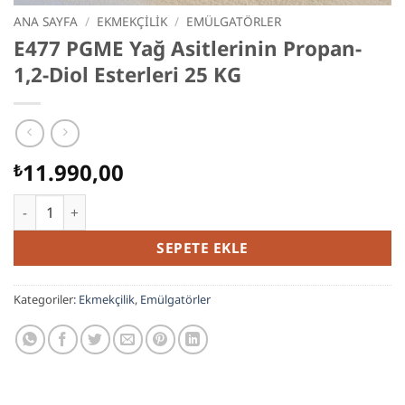
ANA SAYFA
/
EKMEKÇILIK
/
EMÜLGATÖRLER
E477 PGME Yağ Asitlerinin Propan-
1,2-Diol Esterleri 25 KG
11.990,00
₺
E477 PGME Yağ Asitlerinin Propan-1,2-Diol Esterleri 25 KG ade
SEPETE EKLE
Kategoriler:
Ekmekçilik
,
Emülgatörler