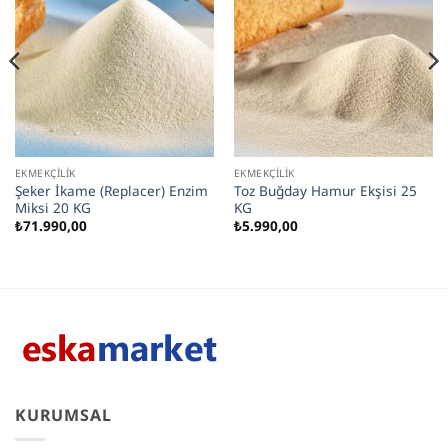
EKMEKÇILIK
EKMEKÇILIK
Şeker İkame (Replacer) Enzim
Toz Buğday Hamur Ekşisi 25
Miksi 20 KG
KG
₺
71.990,00
₺
5.990,00
KURUMSAL