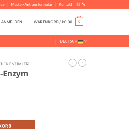
ge
Muster-Antragsformular
Kontakt
0
ANMELDEN
WARENKORB /
₺
0,00
DEUTSCH
ILIK ENZIMLERI
e-Enzym
G Menge
KORB