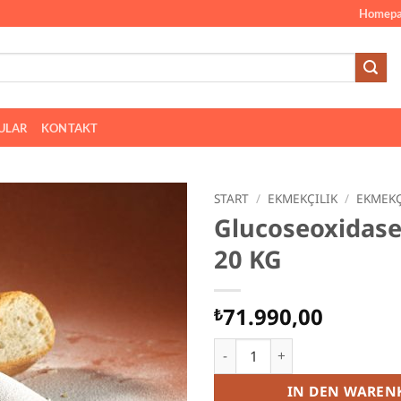
Homepa
ULAR
KONTAKT
START
/
EKMEKÇILIK
/
EKMEKÇ
Glucoseoxidas
20 KG
71.990,00
₺
Glucoseoxidase-Enzym 20 K
IN DEN WAREN