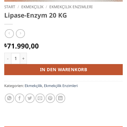
START
/
EKMEKÇILIK
/
EKMEKÇILIK ENZIMLERI
Lipase-Enzym 20 KG
71.990,00
₺
Lipase-Enzym 20 KG Menge
IN DEN WARENKORB
Kategorien:
Ekmekçilik
,
Ekmekçilik Enzimleri