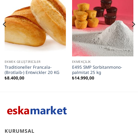
EKMEK GELIŞTIRICILER
EKMEKÇILIK
Traditioneller Francala-
E495 SMP Sorbitanmono­
(Brotlaib-) Entwickler 20 KG
palmitat 25 kg
₺
8.400,00
₺
14.990,00
KURUMSAL