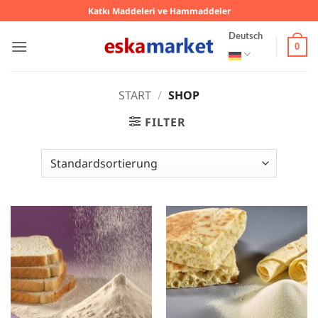
Zum
Katkı Maddeleri ve Hammaddeler
Inhalt
Deutsch
springen
0
START
/
SHOP
FILTER