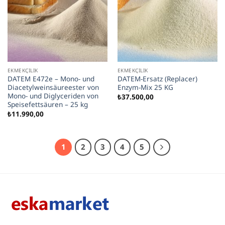
EKMEKÇILIK
EKMEKÇILIK
DATEM E472e – Mono- und
DATEM-Ersatz (Replacer)
Diacetylweinsäureester von
Enzym-Mix 25 KG
Mono- und Diglyceriden von
₺
37.500,00
Speisefettsäuren – 25 kg
₺
11.990,00
1
2
3
4
5