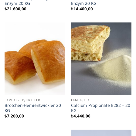
Enzym 20 KG
Enzym 20 KG
₺
21.600,00
₺
14.400,00
EKMEK GELIŞTIRICILER
EKMEKÇILIK
Brötchen-Hemientwickler 20
Calcium Propionate E282 – 20
KG
KG
₺
7.200,00
₺
4.440,00