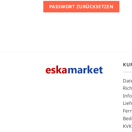
PASSWORT ZURÜCKSETZEN
KU
Dat
Rich
Inf
Lie
Fer
Bed
KVK