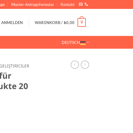
ge
Muster-Antragsformular
Kontakt
0
ANMELDEN
WARENKORB /
₺
0,00
DEUTSCH
GELIŞTIRICILER
für
ukte 20
e Produkte 20 KG Menge