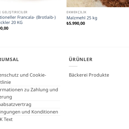
 GELIŞTIRICILER
EKMEKÇILIK
tioneller Francala- (Brotlaib-)
Malzmehl 25 kg
ickler 20 KG
₺
5.990,00
00,00
RUMSAL
ÜRÜNLER
enschutz und Cookie-
Bäckerei Produkte
tlinie
ormationen zu Zahlung und
ferung
nabsatzvertrag
ingungen und Konditionen
K Text