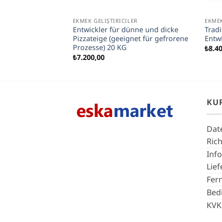
EKMEK GELIŞTIRICILER
EKMEK
phosphat E450
Entwickler für dünne und dicke
Tradi
Pizzateige (geeignet für gefrorene
Entw
Prozesse) 20 KG
₺
8.4
₺
7.200,00
KU
Dat
Rich
Inf
Lie
Fer
Bed
KVK