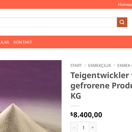
Homepa
ULAR
KONTAKT
START
/
EKMEKÇILIK
/
EKMEK 
Teigentwickler 
gefrorene Prod
KG
8.400,00
₺
Teigentwickler für gefroren