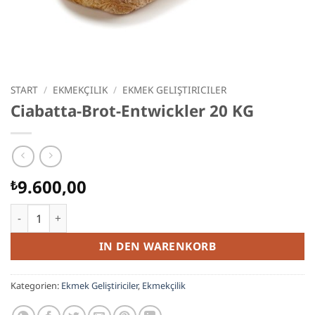
START
/
EKMEKÇILIK
/
EKMEK GELIŞTIRICILER
Ciabatta-Brot-Entwickler 20 KG
9.600,00
₺
Ciabatta-Brot-Entwickler 20 KG Menge
IN DEN WARENKORB
Kategorien:
Ekmek Geliştiriciler
,
Ekmekçilik