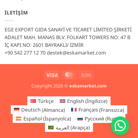
İLETIŞIM
EGE EXPORT GIDA SANAYİ VE TİCARET LİMİTED ŞİRKETİ
ADALET MAH. MANAS BLV. FOLKART TOWERS NO: 47 B
İÇ KAPI NO: 2601 BAYRAKLI/ İZMİR
+90 542 277 12 70
destek@eskamarket.com
Visa
MasterCard
Bank
Transfer
Copyright 2026 ©
eskamarket.com
Türkçe
English
(
İngilizce
)
Deutsch
(
Almanca
)
Français
(
Fransızca
)
Español
(
İspanyolca
)
Русский
(
Rusça
)
العربية
(
Arapça
)