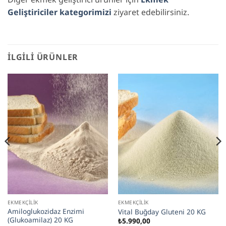
Geliştiriciler kategorimizi
ziyaret edebilirsiniz.
İLGILI ÜRÜNLER
EKMEKÇILIK
EKMEKÇILIK
Amiloglukozidaz Enzimi
Vital Buğday Gluteni 20 KG
(Glukoamilaz) 20 KG
₺
5.990,00