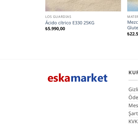
AN
LOS GUARDIAS
MATER
asa de Pizza Fina
Mezc
Ácido cítrico E330 25KG
ara Procesos
Glute
₺
5.990,00
KG
₺
22.
KU
Gizl
Ödem
Mesa
Şart
KVK