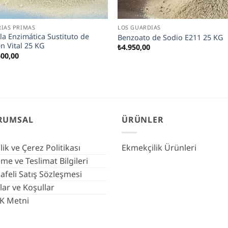
IAS PRIMAS
LOS GUARDIAS
la Enzimática Sustituto de
Benzoato de Sodio E211 25 KG
n Vital 25 KG
₺
4.950,00
500,00
RUMSAL
ÜRÜNLER
ilik ve Çerez Politikası
Ekmekçilik Ürünleri
e ve Teslimat Bilgileri
feli Satış Sözleşmesi
lar ve Koşullar
K Metni