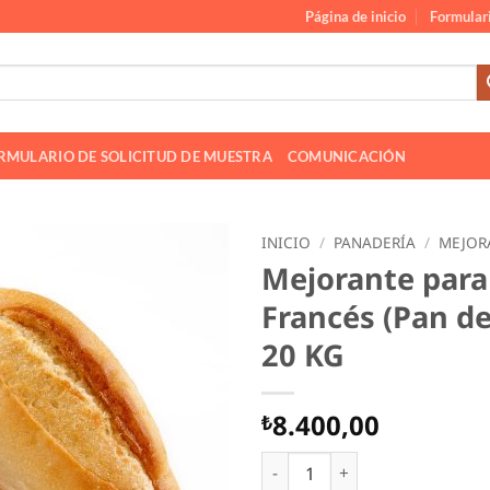
Página de inicio
Formulari
RMULARIO DE SOLICITUD DE MUESTRA
COMUNICACIÓN
INICIO
/
PANADERÍA
/
MEJOR
Mejorante para
Francés (Pan d
20 KG
8.400,00
₺
Mejorante para Pan Francés 