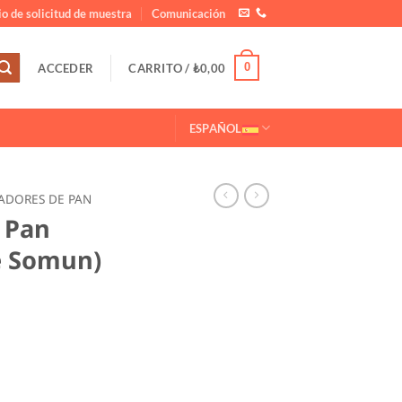
o de solicitud de muestra
Comunicación
0
ACCEDER
CARRITO /
₺
0,00
ESPAÑOL
ADORES DE PAN
 Pan
e Somun)
(Pan de Somun) 20 KG cantidad