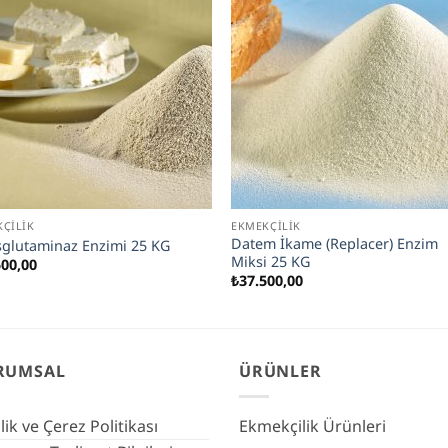
ÇILIK
EKMEKÇILIK
Datem İkame (Replacer) Enzim
sglutaminaz Enzimi 25 KG
Miksi 25 KG
500,00
₺
37.500,00
RUMSAL
ÜRÜNLER
ilik ve Çerez Politikası
Ekmekçilik Ürünleri