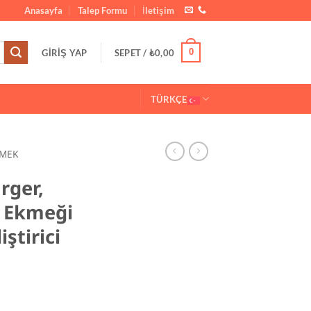
Anasayfa
Talep Formu
İletişim
0
GIRIŞ YAP
SEPET /
₺
0,00
TÜRKÇE
MEK
rger,
t Ekmeği
iştirici