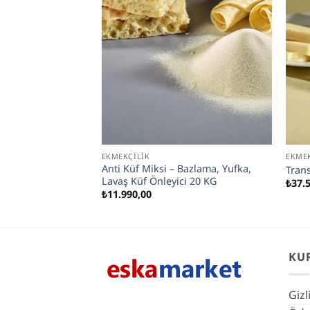
EKMEKÇILIK
EKMEK
nostearat (GMS) –
Anti Küf Miksi – Bazlama, Yufka,
Tran
Lavaş Küf Önleyici 20 KG
₺
37.
₺
11.990,00
KU
Gizl