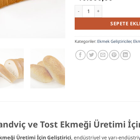
FRESH - Hamburger, Sandviç ve
SEPETE EKL
Kategoriler:
Ekmek Geliştiriciler
,
Ekm
dviç ve Tost Ekmeği Üretimi İçin 
meği Üretimi İçin Geliştirici
, endüstriyel ve yarı-endüstr