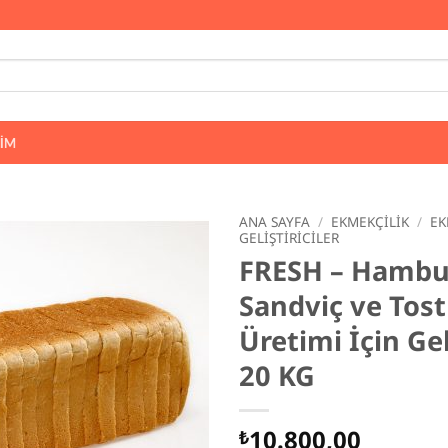
ŞIM
ANA SAYFA
/
EKMEKÇILIK
/
EK
GELIŞTIRICILER
FRESH – Hambu
Sandviç ve Tos
Üretimi İçin Gel
20 KG
10.800,00
₺