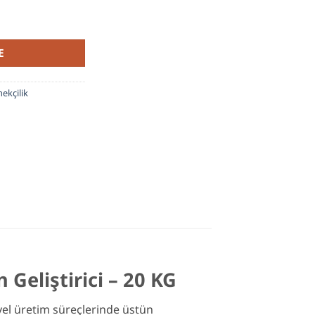
 Tost Ekmeği Üretimi İçin Geliştirici 20 KG adet
E
ekçilik
Geliştirici – 20 KG
iyel üretim süreçlerinde üstün