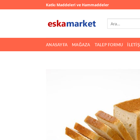
İçeriğe
Katkı Maddeleri ve Hammaddeler
atla
Ara:
ANASAYFA
MAĞAZA
TALEP FORMU
İLETI