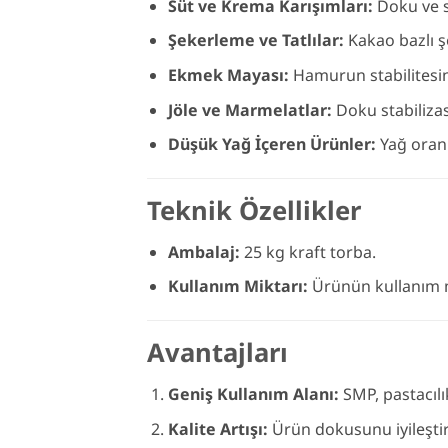
Süt ve Krema Karışımları:
Doku ve st
Şekerleme ve Tatlılar:
Kakao bazlı ş
Ekmek Mayası:
Hamurun stabilitesini 
Jöle ve Marmelatlar:
Doku stabilizas
Düşük Yağ İçeren Ürünler:
Yağ oranı
Teknik Özellikler
Ambalaj:
25 kg kraft torba.
Kullanım Miktarı:
Ürünün kullanım mi
Avantajları
Geniş Kullanım Alanı:
SMP, pastacılı
Kalite Artışı:
Ürün dokusunu iyileştiri