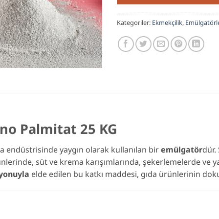
Kategoriler:
Ekmekçilik
,
Emülgatörl
no Palmitat 25 KG
da endüstrisinde yaygın olarak kullanılan bir
emülgatör
dür.
rünlerinde, süt ve krema karışımlarında, şekerlemelerde ve ya
syonuyla
elde edilen bu katkı maddesi, gıda ürünlerinin doku