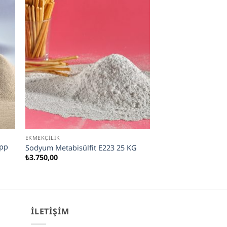
EKMEKÇILIK
app
Sodyum Metabisülfit E223 25 KG
₺
3.750,00
İLETIŞIM