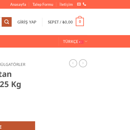
Anasayfa
Talep Formu
İletişim
0
GIRIŞ YAP
SEPET /
₺
0,00
TÜRKÇE
ÜLGATÖRLER
tan
25 Kg
itat 25 Kg adet
E