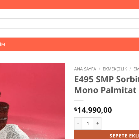
ŞIM
ANA SAYFA
/
EKMEKÇILIK
/
EM
E495 SMP Sorbi
Mono Palmitat 
14.990,00
₺
E495 SMP Sorbitan Mono Palm
SEPETE EKL