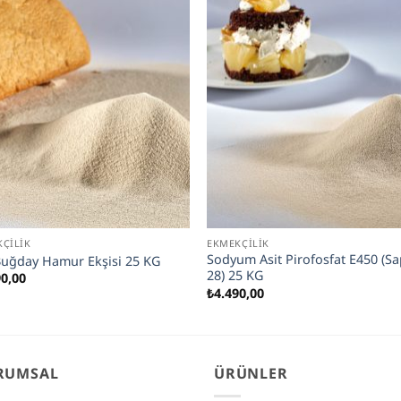
ÇILIK
EKMEKÇILIK
Sodyum Asit Pirofosfat E450 (S
Buğday Hamur Ekşisi 25 KG
28) 25 KG
90,00
₺
4.490,00
RUMSAL
ÜRÜNLER