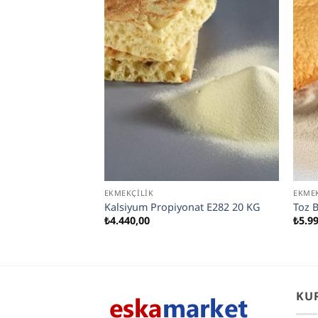
EKMEKÇILIK
EKMEK
milaz Enzimi 20 KG
Kalsiyum Propiyonat E282 20 KG
Toz 
₺
4.440,00
₺
5.9
KU