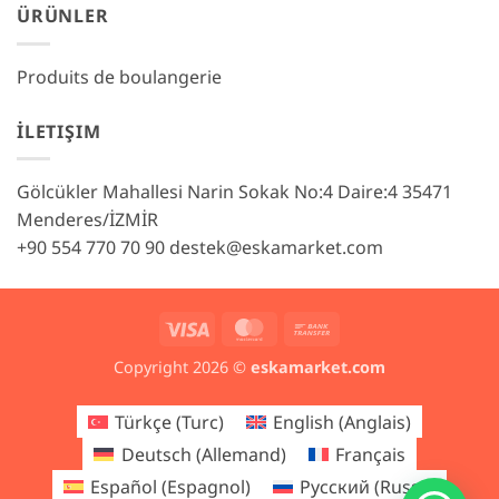
ÜRÜNLER
Produits de boulangerie
İLETIŞIM
Gölcükler Mahallesi Narin Sokak No:4 Daire:4 35471
Menderes/İZMİR
+90 554 770 70 90
destek@eskamarket.com
Visa
MasterCard
Bank
Transfer
Copyright 2026 ©
eskamarket.com
Türkçe
(
Turc
)
English
(
Anglais
)
Deutsch
(
Allemand
)
Français
Español
(
Espagnol
)
Русский
(
Russe
)