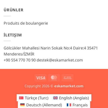
ÜRÜNLER
Produits de boulangerie
İLETIŞIM
Gölcükler Mahallesi Narin Sokak No:4 Daire:4 35471
Menderes/İZMİR
+90 554 770 70 90
destek@eskamarket.com
Visa
MasterCard
Bank
Transfer
Copyright 2026 ©
eskamarket.com
Türkçe
(
Turc
)
English
(
Anglais
)
Deutsch
(
Allemand
)
Français