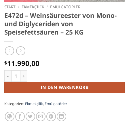
START
/
EKMEKÇILIK
/
EMÜLGATÖRLER
E472d – Weinsäureester von Mono-
und Diglyceriden von
Speisefettsäuren – 25 KG
11.990,00
₺
E472d - Weinsäureester von Mono- und Diglyceriden von Spe
IN DEN WARENKORB
Kategorien:
Ekmekçilik
,
Emülgatörler