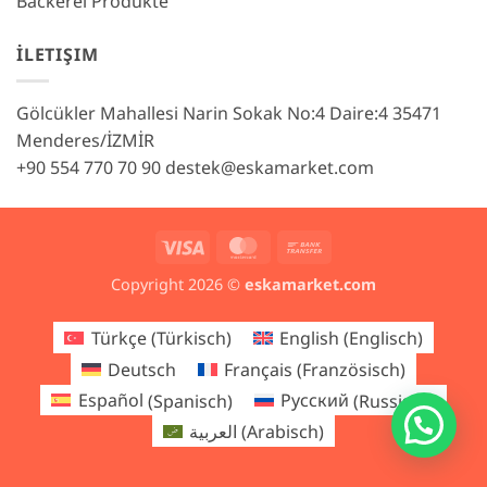
Bäckerei Produkte
İLETIŞIM
Gölcükler Mahallesi Narin Sokak No:4 Daire:4 35471
Menderes/İZMİR
+90 554 770 70 90
destek@eskamarket.com
Visa
MasterCard
Bank
Transfer
Copyright 2026 ©
eskamarket.com
Türkçe
(
Türkisch
)
English
(
Englisch
)
Deutsch
Français
(
Französisch
)
Español
(
Spanisch
)
Русский
(
Russisch
)
العربية
(
Arabisch
)