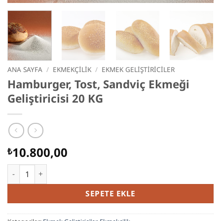
ANA SAYFA
/
EKMEKÇILIK
/
EKMEK GELIŞTIRICILER
Hamburger, Tost, Sandviç Ekmeği
Geliştiricisi 20 KG
10.800,00
₺
Hamburger, Tost, Sandviç Ekmeği Geliştiricisi 20 KG adet
SEPETE EKLE