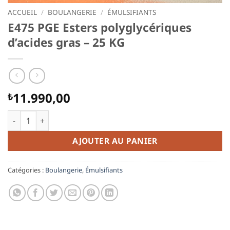
ACCUEIL
/
BOULANGERIE
/
ÉMULSIFIANTS
E475 PGE Esters polyglycériques
d’acides gras – 25 KG
11.990,00
₺
quantité de E475 PGE Esters polyglycériques d'acides gras - 2
AJOUTER AU PANIER
Catégories :
Boulangerie
,
Émulsifiants