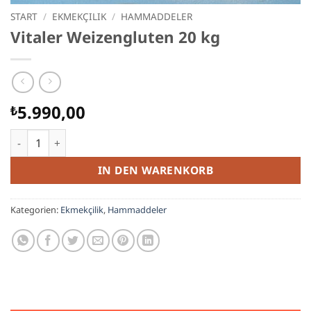
START
/
EKMEKÇILIK
/
HAMMADDELER
Vitaler Weizengluten 20 kg
5.990,00
₺
Vitaler Weizengluten 20 kg Menge
IN DEN WARENKORB
Kategorien:
Ekmekçilik
,
Hammaddeler