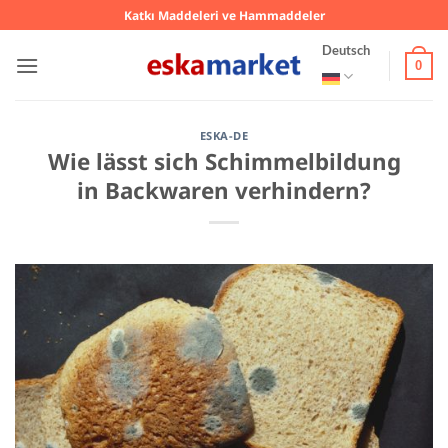
Zum
Katkı Maddeleri ve Hammaddeler
Inhalt
Deutsch
springen
0
ESKA-DE
Wie lässt sich Schimmelbildung
in Backwaren verhindern?