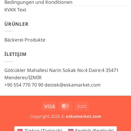
Bedingungen und Konditionen
KVKK Text
ÜRÜNLER
Bäckerei Produkte
İLETIŞIM
Gölcükler Mahallesi Narin Sokak No:4 Daire:4 35471
Menderes/İZMİR
+90 554 770 70 90
destek@eskamarket.com
Visa
MasterCard
Bank
Transfer
Copyright 2026 ©
eskamarket.com
Türkçe
(
Türkisch
)
English
(
Englisch
)