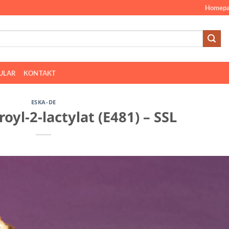
Homepa
ULAR
KONTAKT
ESKA-DE
yl-2-lactylat (E481) – SSL