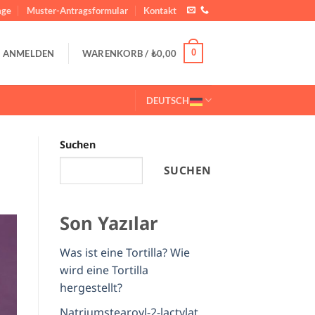
ge
Muster-Antragsformular
Kontakt
0
ANMELDEN
WARENKORB /
₺
0,00
DEUTSCH
Suchen
SUCHEN
Son Yazılar
Was ist eine Tortilla? Wie
wird eine Tortilla
hergestellt?
Natriumstearoyl-2-lactylat