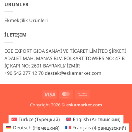
ÜRÜNLER
Ekmekçilik Ürünleri
İLETIŞIM
EGE EXPORT GIDA SANAYİ VE TİCARET LİMİTED ŞİRKETİ
ADALET MAH. MANAS BLV. FOLKART TOWERS NO: 47 B
İÇ KAPI NO: 2601 BAYRAKLI/ İZMİR
+90 542 277 12 70
destek@eskamarket.com
Visa
MasterCard
Bank
Transfer
Copyright 2026 ©
eskamarket.com
Türkçe
(
Турецкий
)
English
(
Английский
)
Deutsch
(
Немецкий
)
Français
(
Французский
)