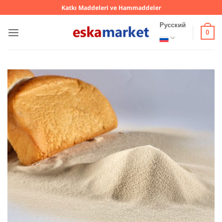
Skip
Katkı Maddeleri ve Hammaddeler
to
Русский
content
0