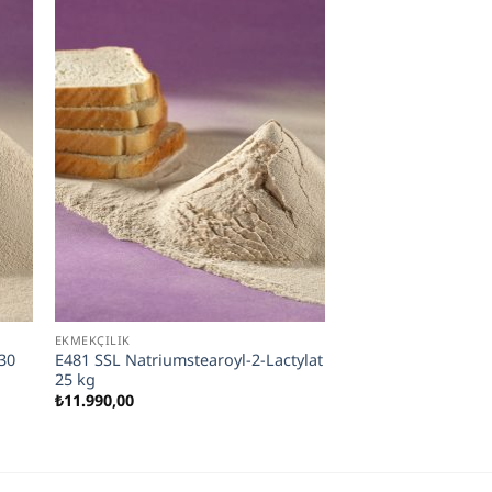
EKMEKÇILIK
30
E481 SSL Natriumstearoyl-2-Lactylat
25 kg
₺
11.990,00