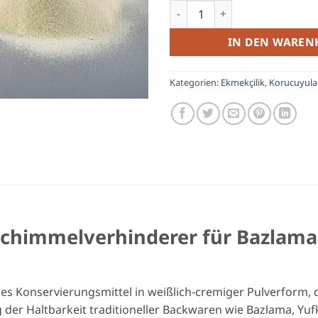
Anti-Schimmel-Mix – Schimme
IN DEN WAREN
Kategorien:
Ekmekçilik
,
Korucuyula
Schimmelverhinderer für Bazlama
mes Konservierungsmittel in weißlich-cremiger Pulverform, 
der Haltbarkeit traditioneller Backwaren wie Bazlama, Yuf