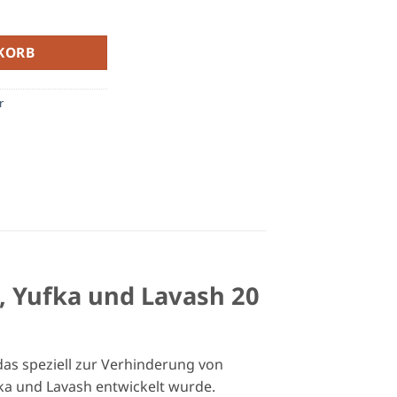
lverhinderer für Bazlama, Yufka und Lavash 20 kg Menge
KORB
r
, Yufka und Lavash 20
das speziell zur Verhinderung von
ka und Lavash entwickelt wurde.