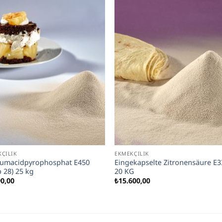
ÇILIK
EKMEKÇILIK
iumacidpyrophosphat E450
Eingekapselte Zitronensäure E3
 28) 25 kg
20 KG
90,00
₺
15.600,00