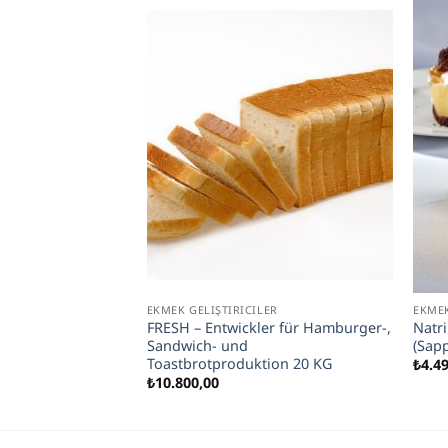
EKMEK GELIŞTIRICILER
EKMEK
anmonolaurat 25
FRESH – Entwickler für Hamburger-,
Natr
Sandwich- und
(Sapp
Toastbrotproduktion 20 KG
₺
4.4
₺
10.800,00