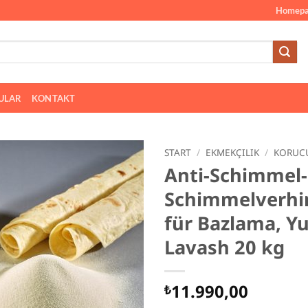
Homepa
ULAR
KONTAKT
START
/
EKMEKÇILIK
/
KORUC
Anti-Schimmel-
Schimmelverhi
für Bazlama, Y
Lavash 20 kg
11.990,00
₺