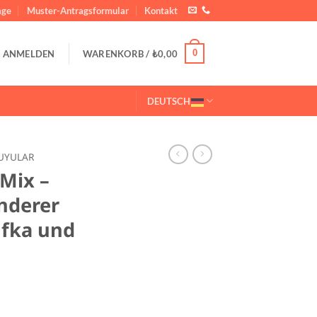
ge
Muster-Antragsformular
Kontakt
0
ANMELDEN
WARENKORB /
₺
0,00
DEUTSCH
UYULAR
Mix –
nderer
ufka und