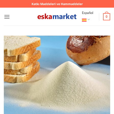
Saltar
Katkı Maddeleri ve Hammaddeler
al
Español
contenido
0