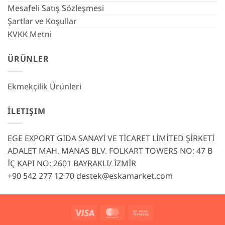
Mesafeli Satış Sözleşmesi
Şartlar ve Koşullar
KVKK Metni
ÜRÜNLER
Ekmekçilik Ürünleri
İLETIŞIM
EGE EXPORT GIDA SANAYİ VE TİCARET LİMİTED ŞİRKETİ
ADALET MAH. MANAS BLV. FOLKART TOWERS NO: 47 B
İÇ KAPI NO: 2601 BAYRAKLI/ İZMİR
+90 542 277 12 70
destek@eskamarket.com
Visa
MasterCard
Bank
Transfer