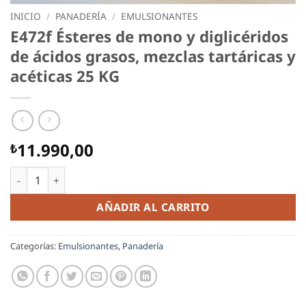
INICIO
/
PANADERÍA
/
EMULSIONANTES
E472f Ésteres de mono y diglicéridos
de ácidos grasos, mezclas tartáricas y
acéticas 25 KG
11.990,00
₺
E472f Ésteres de mono y diglicéridos de ácidos grasos, mezcla
AÑADIR AL CARRITO
Categorías:
Emulsionantes
,
Panadería