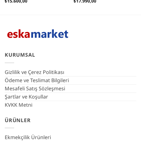
₺
15.600,00
₺
17.990,00
KURUMSAL
Gizlilik ve Çerez Politikası
Ödeme ve Teslimat Bilgileri
Mesafeli Satış Sözleşmesi
Şartlar ve Koşullar
KVKK Metni
ÜRÜNLER
Ekmekçilik Ürünleri