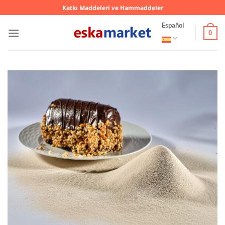
Saltar
Katkı Maddeleri ve Hammaddeler
al
Español
contenido
0