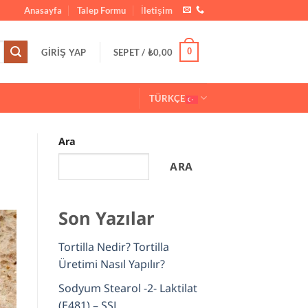
Anasayfa
Talep Formu
İletişim
0
GIRIŞ YAP
SEPET /
₺
0,00
TÜRKÇE
Ara
ARA
Son Yazılar
Tortilla Nedir? Tortilla
Üretimi Nasıl Yapılır?
Sodyum Stearol -2- Laktilat
(E481) – SSL