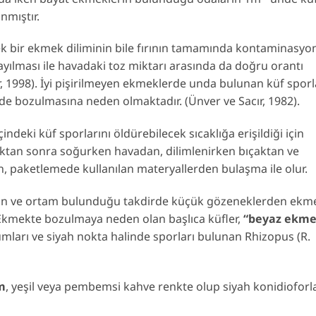
anmıştır.
tek bir ekmek diliminin bile fırının tamamında kontaminasyo
ayılması ile havadaki toz miktarı arasında da doğru orantı
r, 1998). İyi pişirilmeyen ekmeklerde unda bulunan küf sporl
de bozulmasına neden olmaktadır. (Ünver ve Sacır, 1982).
deki küf sporlarını öldürebilecek sıcaklığa erişildiği için
ktan sonra soğurken havadan, dilimlenirken bıçaktan ve
n, paketlemede kullanılan materyallerden bulaşma ile olur.
zaman ve ortam bulunduğu takdirde küçük gözeneklerden ekm
5) Ekmekte bozulmaya neden olan başlıca küfler,
“beyaz ekm
arı ve siyah nokta halinde sporları bulunan Rhizopus (R.
m
, yeşil veya pembemsi kahve renkte olup siyah konidioforla