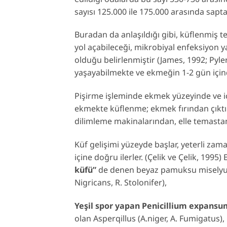
sayısı 125.000 ile 175.000 arasında sapt
Buradan da anlaşıldığı gibi, küflenmiş 
yol açabileceği, mikrobiyal enfeksiyon y
olduğu belirlenmiştir (James, 1992; Pyle
yaşayabilmekte ve ekmeğin 1-2 gün için
Pişirme işleminde ekmek yüzeyinde ve için
ekmekte küflenme; ekmek fırından çıktı
dilimleme makinalarından, elle temasta
Küf gelişimi yüzeyde başlar, yeterli 
içine doğru ilerler. (Çelik ve Çelik, 199
küfü”
de denen beyaz pamuksu miselyuml
Nigricans, R. Stolonifer),
Yeşil spor yapan Penicillium expansu
olan Asperqillus (A.niger, A. Fumigatus),