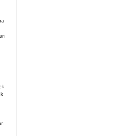
na
arı
ek
ek
rı