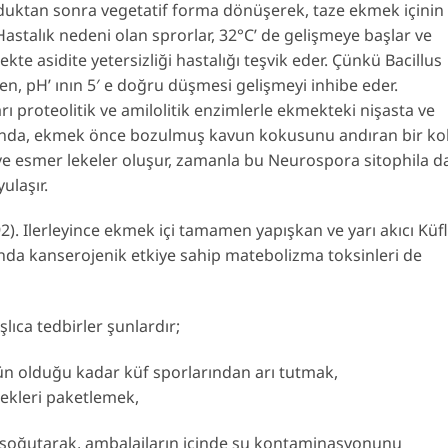
duktan sonra vegetatif forma dönüşerek, taze ekmek içinin
astalık nedeni olan sprorlar, 32°C’ de gelişmeye başlar ve
kte asidite yetersizliği hastalığı teşvik eder. Çünkü Bacillus
en, pH’ ının 5′ e doğru düşmesi gelişmeyi inhibe eder.
arı proteolitik ve amilolitik enzimlerle ekmekteki nişasta ve
cunda, ekmek önce bozulmuş kavun kokusunu andıran bir k
ve esmer lekeler oluşur, zamanla bu Neurospora sitophila d
ulaşır.
2). Ilerleyince ekmek içi tamamen yapışkan ve yarı akıcı Küfl
da kanserojenik etkiye sahip matebolizma toksinleri de
lıca tedbirler şunlardır;
 olduğu kadar küf sporlarından arı tutmak,
ekleri paketlemek,
 soğutarak, ambalajların içinde su kontaminasyonunu