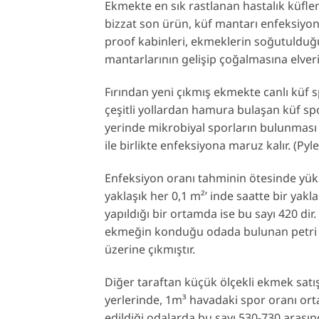
Ekmekte en sık rastlanan hastalık küflen
bizzat son ürün, küf mantarı enfeksiyonl
proof kabinleri, ekmeklerin soğutulduğu 
mantarlarının gelişip çoğalmasına elveri
Fırından yeni çıkmış ekmekte canlı küf s
çeşitli yollardan hamura bulaşan küf spo
yerinde mikrobiyal sporların bulunması 
ile birlikte enfeksiyona maruz kalır. (Pyl
Enfeksiyon oranı tahminin ötesinde yükse
yaklaşık her 0,1 m²’ inde saatte bir ya
yapıldığı bir ortamda ise bu sayı 420 di
ekmeğin konduğu odada bulunan petri kap
üzerine çıkmıştır.
Diğer taraftan küçük ölçekli ekmek satı
yerlerinde, 1m³ havadaki spor oranı o
edildiği odalarda bu sayı 530-730 aras