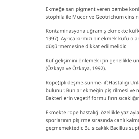
Ekmeğe sarı pigment veren pembe konid
stophila ile Mucor ve Geotrichum cinsind
Kontaminasyona uğramış ekmekte küfler 
1997). Ayrıca kırmızı bir ekmek küfü ol
düşürmemesine dikkat edilmelidir.
Küf gelişimini önlemek için genellikle u
(Özkaya ve Özkaya, 1992).
Rope(İplikleşme-sünme-lif)Hastalığı Unla
bulunur. Bunlar ekmeğin pişirilmesi ve 
Bakterilerin vegetif formu fırın sıcaklığ
Ekmekte rope hastalığı özellikle yaz ayla
sporlarının pişirme sırasında canlı kalmas
geçmemektedir. Bu sıcaklık Bacillus suptil