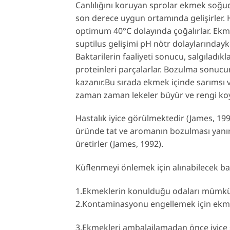
Canlılığını koruyan sprolar ekmek soğu
son derece uygun ortamında gelişirler. H
optimum 40°C dolayında çoğalırlar. E
kme
suptilus gelişimi pH nötr dolaylarındayk
Baktarilerin faaliyeti sonucu, salgıladıkl
proteinleri parçalarlar. Bozulma sonu
kazanır.Bu sırada ekmek içinde sarımsı 
zaman zaman lekeler büyür ve rengi koy
Hastalık iyice görülmektedir (James, 199
üründe tat ve aromanın bozulması yanın
üretirler (James, 1992).
Küflenmeyi önlemek için alınabilecek baş
1.Ekmeklerin konulduğu odaları mümkün
2.Kontaminasyonu engellemek için ekm
3.Ekmekleri ambalajlamadan önce iyice