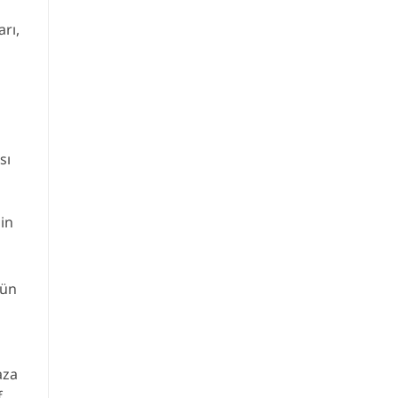
rı,
sı
nin
 ün
aza
f