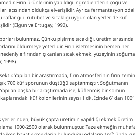
medir. Fırın ürünlerinin yapıldığı ingredientlerin çoğu ve
arı açısından oldukça elverişlidir. Ayrıca fermantasyon odala
raflar gibi rutubet ve sıcaklığı uygun olan yerler de küf
şlidir (Elgün ve Ertugay, 1992).
porları bulunmaz. Çünkü pişirme sıcaklığı, üretim sırasında
rlarını öldürmeye yeterlidir. Fırın işletmesinin hemen her
nedeniyle fırından çıkarılan sıcak ekmek, yüzeyinin soğuma
er, 1998).
ktir. Yapılan bir araştırmada, fırın atmosferinin fırın zemi
klaşık 700 küf sporunun düştüğü saptanmıştır. Soğutmanın
r. Yapılan başka bir araştırmada ise, küflenmiş bir somun
larındaki küf kolonilerinin sayısı 1 dk. İçinde 6′ dan 100′
ş yerlerinden, büyük çapta üretimin yapıldığı ekmek üretim
rtalama 1000-2500 olarak bulunmuştur. Taze ekmeğin muhaf
ında iken bayat ekmeklerin bulunduğu odaların 1m³’ ünde kü