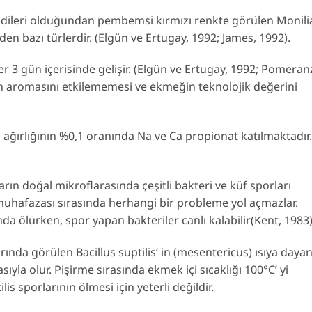
ileri olduğundan pembemsi kırmızı renkte görülen Monili
en bazı türlerdir. (Elgün ve Ertugay, 1992; James, 1992).
3 gün içerisinde gelişir. (Elgün ve Ertugay, 1992; Pomeran
an aromasını etkilememesi ve ekmeğin teknolojik değerini
n ağırlığının %0,1 oranında Na ve Ca propionat katılmaktadır.
rın doğal mikroflarasında çeşitli bakteri ve küf sporları
muhafazası sırasında herhangi bir probleme yol açmazlar.
ında ölürken, spor yapan bakteriler canlı kalabilir(Kent, 1983
rında görülen Bacillus suptilis’ in (mesentericus) ısıya dayan
ıyla olur. Pişirme sırasında ekmek içi sıcaklığı 100°C’ yi
is sporlarının ölmesi için yeterli değildir.