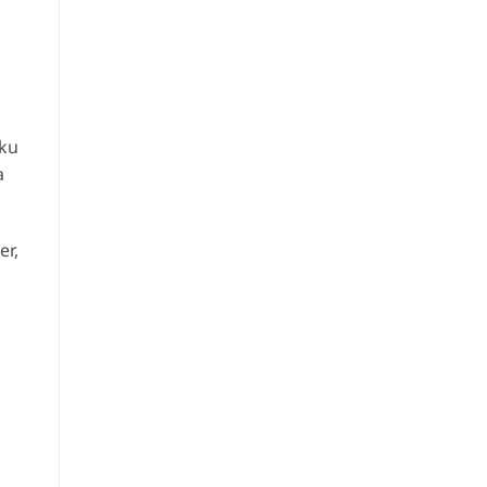
oku
a
er,