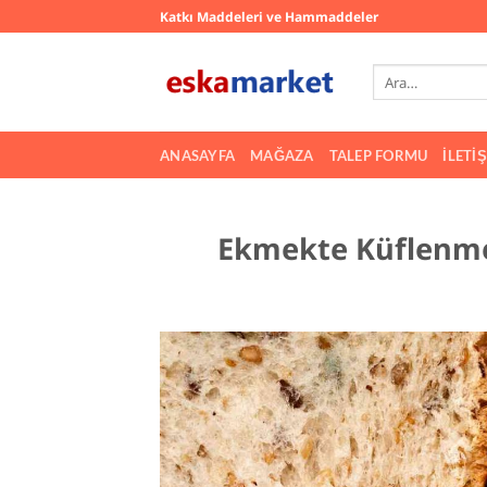
İçeriğe
Katkı Maddeleri ve Hammaddeler
atla
Ara:
ANASAYFA
MAĞAZA
TALEP FORMU
İLETI
Ekmekte Küflenme