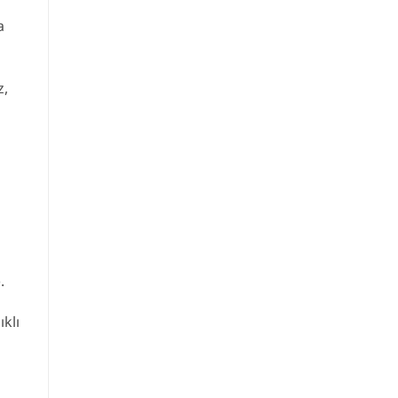
a
z,
).
ıklı