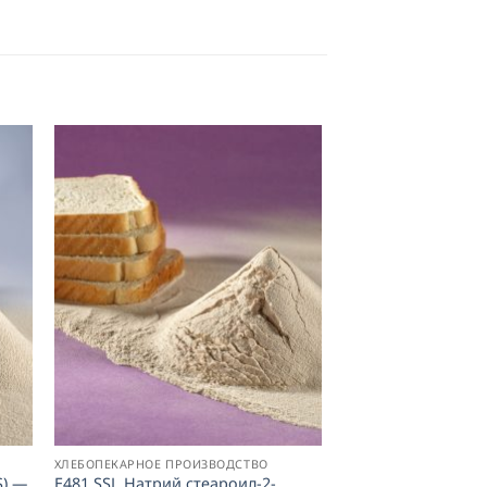
ХЛЕБОПЕКАРНОЕ ПРОИЗВОДСТВО
S) —
E481 SSL Натрий стеароил-2-