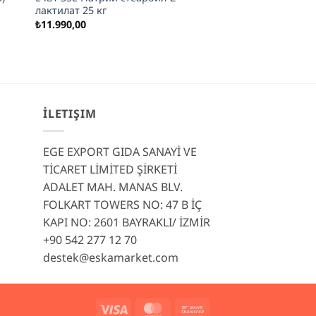
лактилат 25 кг
₺
11.990,00
İLETIŞIM
EGE EXPORT GIDA SANAYİ VE
TİCARET LİMİTED ŞİRKETİ
ADALET MAH. MANAS BLV.
FOLKART TOWERS NO: 47 B İÇ
KAPI NO: 2601 BAYRAKLI/ İZMİR
+90 542 277 12 70
destek@eskamarket.com
Visa
MasterCard
Bank