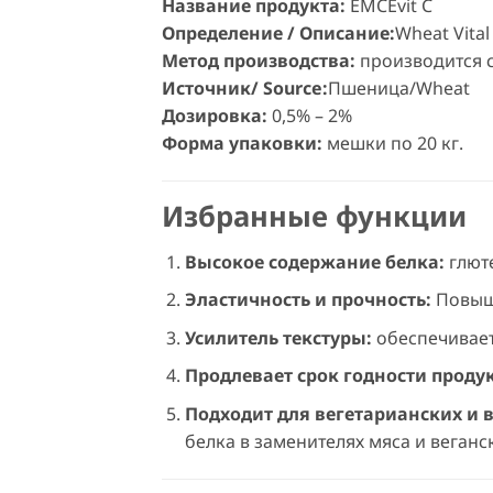
Название продукта:
EMCEvit C
Определение / Описание:
Wheat Vital
Метод производства:
производится 
Источник/ Source:
Пшеница/Wheat
Дозировка:
0,5% – 2%
Форма упаковки:
мешки по 20 кг.
Избранные функции
Высокое содержание белка:
глют
Эластичность и прочность:
Повыша
Усилитель текстуры:
обеспечивает 
Продлевает срок годности проду
Подходит для вегетарианских и 
белка в заменителях мяса и веганс