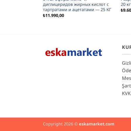
родуктов 20 кг
диглицеридов жирных кислот с
20 кг
тартратами и ацетатами — 25 КГ
₺
9.6
₺
11.990,00
KU
Gizl
Ödem
Mesa
Şart
KVK
Copyright 2026 ©
eskamarket.com