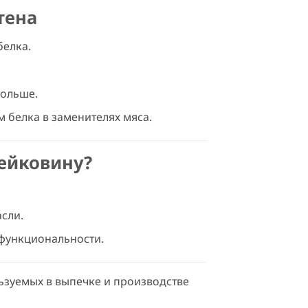
тена
белка.
дольше.
 белка в заменителях мяса.
ейковину?
сли.
функциональности.
льзуемых в выпечке и производстве