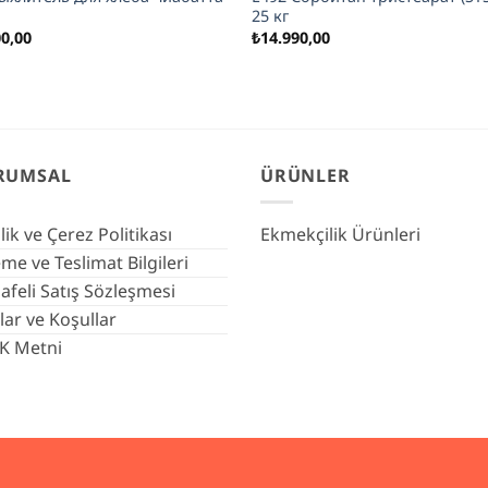
25 кг
00,00
₺
14.990,00
RUMSAL
ÜRÜNLER
ilik ve Çerez Politikası
Ekmekçilik Ürünleri
e ve Teslimat Bilgileri
feli Satış Sözleşmesi
lar ve Koşullar
K Metni