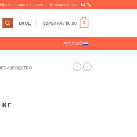
Образец формы запроса
Коммуникация
0
ВХОД
КОРЗИНА /
₺
0,00
РУССКИЙ
ПРОИЗВОДСТВО
 кг
йная пшеничная клейковина 20 кг