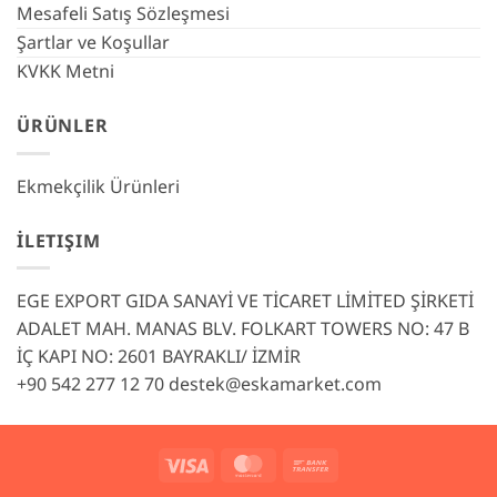
Mesafeli Satış Sözleşmesi
Şartlar ve Koşullar
KVKK Metni
ÜRÜNLER
Ekmekçilik Ürünleri
İLETIŞIM
EGE EXPORT GIDA SANAYİ VE TİCARET LİMİTED ŞİRKETİ
ADALET MAH. MANAS BLV. FOLKART TOWERS NO: 47 B
İÇ KAPI NO: 2601 BAYRAKLI/ İZMİR
+90 542 277 12 70
destek@eskamarket.com
Visa
MasterCard
Bank
Transfer