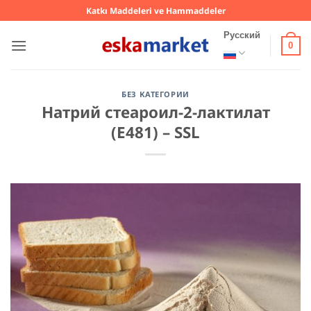
Skip
Katkı Maddeleri ve Hammaddeler
to
Русский
content
0
БЕЗ КАТЕГОРИИ
Натрий стеароил-2-лактилат
(E481) – SSL