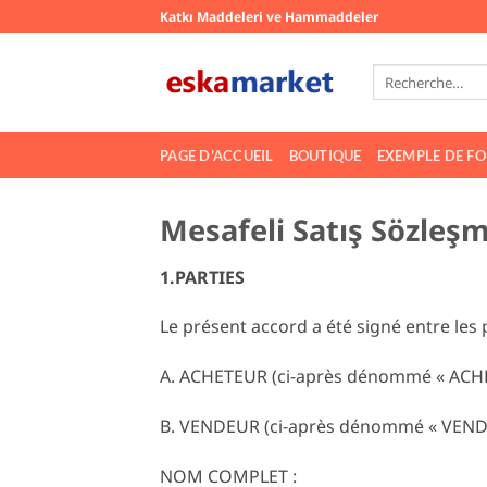
Passer
Katkı Maddeleri ve Hammaddeler
au
contenu
Recherche
pour :
PAGE D’ACCUEIL
BOUTIQUE
EXEMPLE DE F
Mesafeli Satış Sözleşm
1.PARTIES
Le présent accord a été signé entre les 
A. ACHETEUR (ci-après dénommé « ACHE
B. VENDEUR (ci-après dénommé « VENDE
NOM COMPLET :