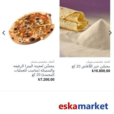
إكمك جيليشتيريشيلر
إكمك جيليشتيريشيلر
محسِّن لعجينة البيتزا الرقيقة
محسّن خبز اللّافاش 20 كغ
والسميكة (مناسب للعمليات
₺
10.800,00
المجمدة) 20 كغ
₺
7.200,00