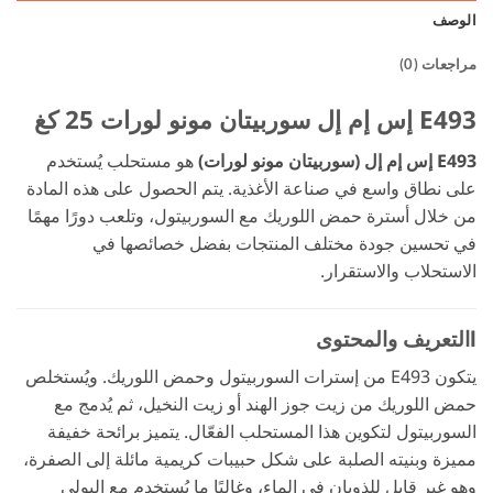
الوصف
مراجعات (0)
E493 إس إم إل سوربيتان مونو لورات 25 كغ
E493 إس إم إل (سوربيتان مونو لورات)
هو مستحلب يُستخدم
على نطاق واسع في صناعة الأغذية. يتم الحصول على هذه المادة
من خلال أسترة حمض اللوريك مع السوربيتول، وتلعب دورًا مهمًا
في تحسين جودة مختلف المنتجات بفضل خصائصها في
الاستحلاب والاستقرار.
lالتعريف والمحتوى
يتكون E493 من إسترات السوربيتول وحمض اللوريك. ويُستخلص
حمض اللوريك من زيت جوز الهند أو زيت النخيل، ثم يُدمج مع
السوربيتول لتكوين هذا المستحلب الفعّال. يتميز برائحة خفيفة
مميزة وبنيته الصلبة على شكل حبيبات كريمية مائلة إلى الصفرة،
وهو غير قابل للذوبان في الماء، وغالبًا ما يُستخدم مع البولي