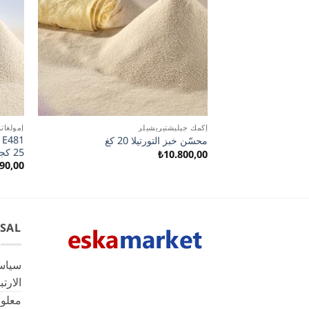
إكمك جيليشتيريشيلر
إمولغات
محسّن خبز التورتيلا 20 كغ
25 كجم
₺
10.800,00
90,00
SAL
سياس
الارت
معلوم