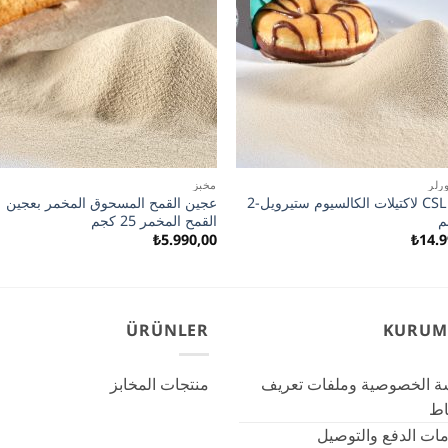
ورلر
مخبز
CSL E481 لاكتيلات الكالسيوم ستيرويل-2
عجين القمح المسحوق المخمر بعجين
القمح المخمر 25 كجم
₺
5.990,00
₺
14.9
ÜRÜNLER
KURUM
ة الخصوصية وملفات تعريف
منتجات المخابز
باط
ات الدفع والتوصيل