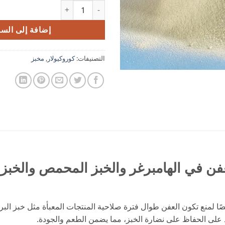
كمية خليط مضاد للعفن - مانع العفن ف
إضافة إلى السل
التصنيفات:
كوروكيولار
,
مخبز
عفن في الهامبرغر والخبز المحمص والخب
لمنع تكون العفن طوال فترة صلاحية المنتجات المعبأة مثل خبز البرغ
لى الحفاظ على نضارة الخبز، مما يضمن الطعم والجودة.