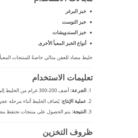
خبز البرغر
خبز التوست
خبز السندويشات
أنواع الخبز المعبأ الأخرى
خليط مضاد للعفن مثالي خاصةً للمنتجات المعبأ
تعليمات الاستخدام
الجرعة:
أضف 200-300 غرام من الخليط إلى 50 كغ من الدقيق وامزج جيدًا.
عملية الإنتاج
: يُضاف الخليط أثناء مرحلة عج
النتيجة
: يتم الحصول على منتجات تحتفظ بنضا
ظروف التخزين