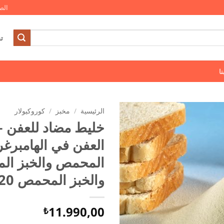
الص
ت
ا
الرئيسية
/
مخبز
/
كوروكيولار
خليط مضاد للعفن – 
العفن في الهامبرغر
المحمص والخبز ا
والخبز المحمص 20 كجم
11.990,00
₺