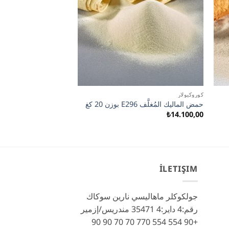
كوروكيولار
إكمك جيليشتيريشيلر
حمض الماليك المُغلَّف E296 بوزن 20 كغ
محسّن عجين لخبز اللفائف ٠
₺
7.200,00
₺
14.100,00
İLETIŞIM
جولكوكلر ماهاليسي نارين سوكاك
رقم:4 داير:4 35471 مندريس/إزمير
+90 554 554 770 70 70 90 90