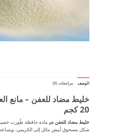
الوصف
مراجعات (0)
خليط مضاد للعفن – مانع ال
20 كجم
خليط مضاد للعفن
هو مادة حافظة طُورت خصيصًا 
شكل مسحوق أبيض مائل إلى الكريمي، ويساعد ع