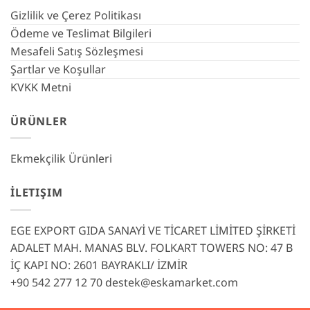
Gizlilik ve Çerez Politikası
Ödeme ve Teslimat Bilgileri
Mesafeli Satış Sözleşmesi
Şartlar ve Koşullar
KVKK Metni
ÜRÜNLER
Ekmekçilik Ürünleri
İLETIŞIM
EGE EXPORT GIDA SANAYİ VE TİCARET LİMİTED ŞİRKETİ
ADALET MAH. MANAS BLV. FOLKART TOWERS NO: 47 B
İÇ KAPI NO: 2601 BAYRAKLI/ İZMİR
+90 542 277 12 70
destek@eskamarket.com