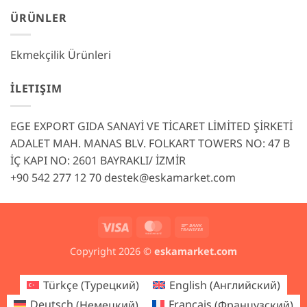
ÜRÜNLER
Ekmekçilik Ürünleri
İLETIŞIM
EGE EXPORT GIDA SANAYİ VE TİCARET LİMİTED ŞİRKETİ
ADALET MAH. MANAS BLV. FOLKART TOWERS NO: 47 B
İÇ KAPI NO: 2601 BAYRAKLI/ İZMİR
+90 542 277 12 70
destek@eskamarket.com
Visa
MasterCard
Bank
Transfer
Copyright 2026 ©
eskamarket.com
Türkçe
(
Турецкий
)
English
(
Английский
)
Deutsch
(
Немецкий
)
Français
(
Французский
)