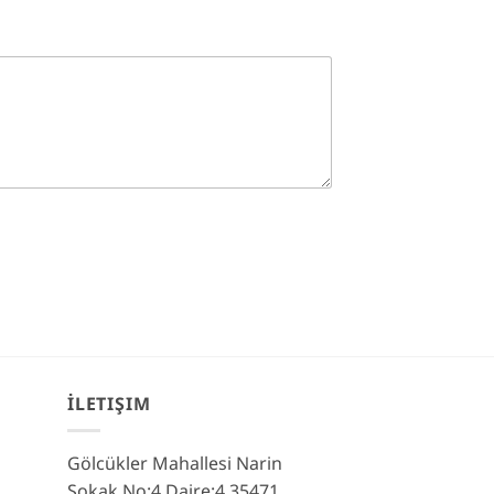
İLETIŞIM
Gölcükler Mahallesi Narin
Sokak No:4 Daire:4 35471