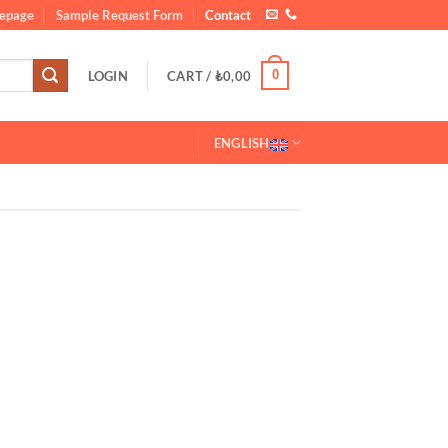
epage
Sample Request Form
Contact
0
LOGIN
CART /
₺
0,00
ENGLISH