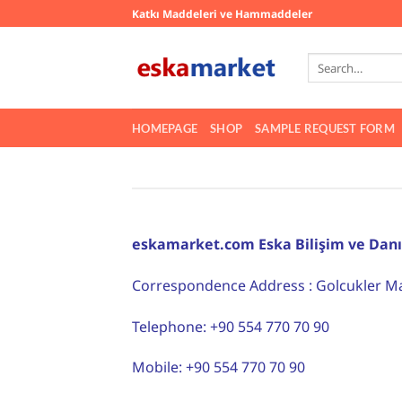
Skip
Katkı Maddeleri ve Hammaddeler
to
content
Search
for:
HOMEPAGE
SHOP
SAMPLE REQUEST FORM
eskamarket.com Eska Bilişim ve Danı
Correspondence Address : Golcukler Ma
Telephone: +90 554 770 70 90
Mobile: +90 554 770 70 90