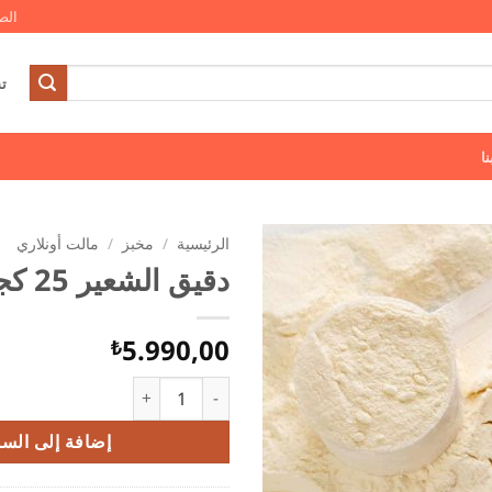
الص
ت
ا
الرئيسية
/
مخبز
/
مالت أونلاري
دقيق الشعير 25 كجم
5.990,00
₺
كمية دقيق الشعير 25 كجم
إضافة إلى السل