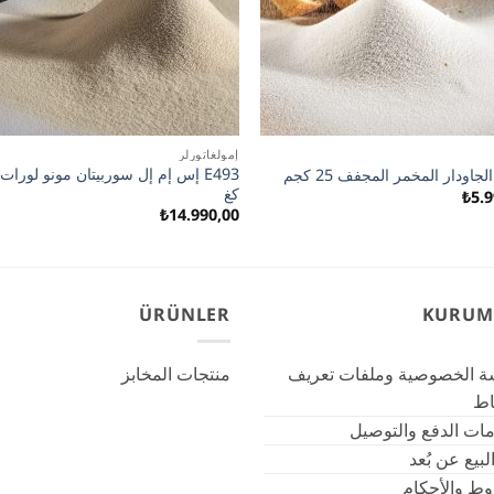
إمولغاتورلر
جاودار المخمر المجفف 25 كجم
كغ
₺
5.9
₺
14.990,00
ÜRÜNLER
KURUM
ة الخصوصية وملفات تعريف
منتجات المخابز
باط
ات الدفع والتوصيل
لبيع عن بُعد
ط والأحكام