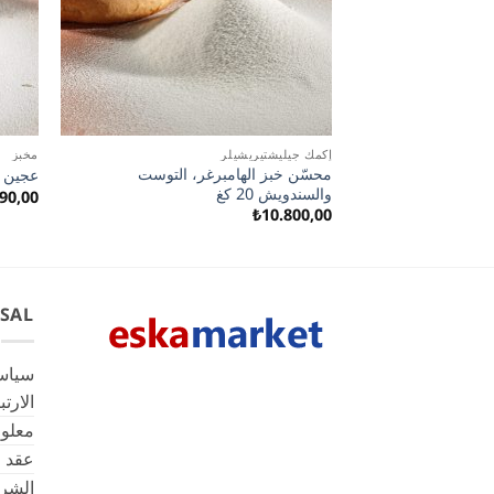
إكمك جيليشتيريشيلر
مخبز
محسّن خبز الهامبرغر، التوست
عجين ال
والسندويش 20 كغ
90,00
₺
10.800,00
SAL
سياس
الارت
معلوم
عقد ا
الشرو