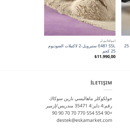
إمولغاتورلر
مخبز
E493 إس إم إل سوربيتان مونو لورات 25
E481 SSL ستيرويل-2 لاكتيلات الصوديوم
عجين القمح المسحوق ا
25 كجم
القمح المخمر 25 كجم
₺
5.990,00
₺
11.990,00
İLETIŞIM
جولكوكلر ماهاليسي نارين سوكاك
رقم:4 داير:4 35471 مندريس/إزمير
+90 554 554 770 70 70 90 90
destek@eskamarket.com