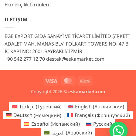
Ekmekçilik Ürünleri
İLETIŞIM
EGE EXPORT GIDA SANAYİ VE TİCARET LİMİTED ŞİRKETİ
ADALET MAH. MANAS BLV. FOLKART TOWERS NO: 47 B
İÇ KAPI NO: 2601 BAYRAKLI/ İZMİR
+90 542 277 12 70
destek@eskamarket.com
Visa
MasterCard
Bank
Transfer
Copyright 2026 ©
eskamarket.com
Türkçe
(
Турецкий
)
English
(
Английский
)
Deutsch
(
Немецкий
)
Français
(
Французский
)
Español
(
Испанский
)
Русский
العربية
(
Арабский
)